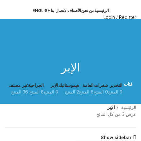
الرئيسية
من نحن
الأصناف
الاتصال بنا
ENGLISH
Login / Register
البحث
القائمة
الإبر
فئات
التخدير
شفرات
العامة
هيموستاتيك
الإبر
الجراحية
غير مصنف
9 المنتج
0 المنتج
6 المنتج
2 المنتج
0 المنتج
8 المنتج
36 المنتج
الرئيسية
الإبر
عرض ⁦3⁩ من كل النتائج
Show sidebar