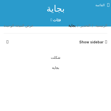
القائمة
بجاية
فئات
الرئيسية
التخدير
بجاية
عرض النتيجة الوحيدة
Show sidebar
شكلت
بجاية