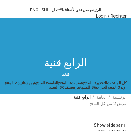
الرئيسية
من نحن
الأصناف
الاتصال بنا
ENGLISH
Login / Register
البحث
القائمة
الرابع قنية
فئات
كل
المنتجات
التخدير
9 المنتج
شفرات
0 المنتج
العامة
6 المنتج
هيموستاتيك
2 المنتج
الإبر
0 المنتج
الجراحية
8 المنتج
غير مصنف
36 المنتج
الرئيسية
العامة
الرابع قنية
عرض ⁦2⁩ من كل النتائج
Show sidebar